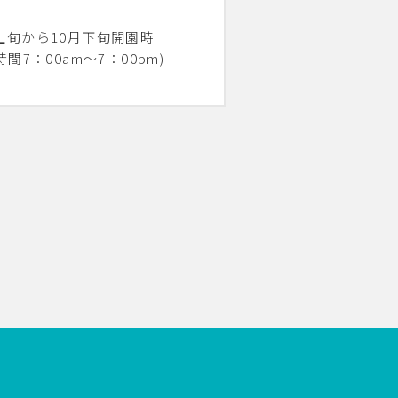
上旬から10月下旬開園時
時間7：00am～7：00pm)