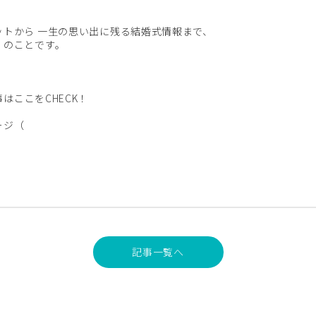
ットから 一生の思い出に残る結婚式情報まで、
 のことです。
事は
ここをCHECK！
ージ（
記事一覧へ