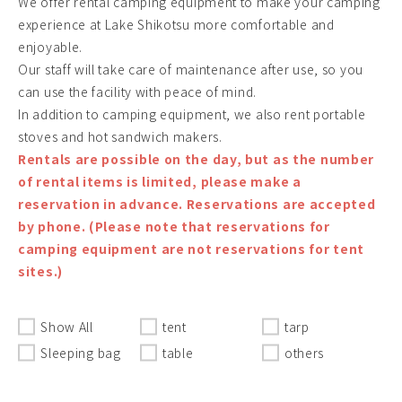
We offer rental camping equipment to make your camping
experience at Lake Shikotsu more comfortable and
enjoyable.
Our staff will take care of maintenance after use, so you
can use the facility with peace of mind.
In addition to camping equipment, we also rent portable
stoves and hot sandwich makers.
Rentals are possible on the day, but as the number
of rental items is limited, please make a
reservation in advance. Reservations are accepted
by phone. (Please note that reservations for
camping equipment are not reservations for tent
sites.)
Show All
tent
tarp
Sleeping bag
table
others