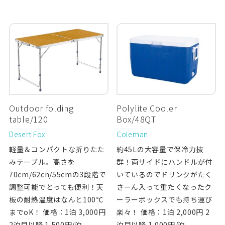
Outdoor folding
Polylite Cooler
table/120
Box/48QT
Desert Fox
Coleman
軽量＆コンパクトな折りたた
約45Lの大容量で保冷力抜
みテーブル。高さを
群！両サイドにハンドルが付
70cm/62cn/55cmの3段階で
いているのでドリンクがたく
調整可能でとっても便利！天
さーん入って重たくなったク
板の耐熱温度はなんと100℃
ーラーボックスでも持ち運び
までoK！ 価格：1泊 3,000円
楽々！ 価格：1泊 2,000円 2
2泊目以降 1,500円/泊
泊目以降 1,000円/泊